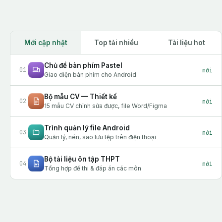
Mới cập nhật
Top tải nhiều
Tài liệu hot
Chủ đề bàn phím Pastel
01
mới
Giao diện bàn phím cho Android
Bộ mẫu CV — Thiết kế
02
mới
15 mẫu CV chỉnh sửa được, file Word/Figma
Trình quản lý file Android
03
mới
Quản lý, nén, sao lưu tệp trên điện thoại
Bộ tài liệu ôn tập THPT
04
mới
Tổng hợp đề thi & đáp án các môn