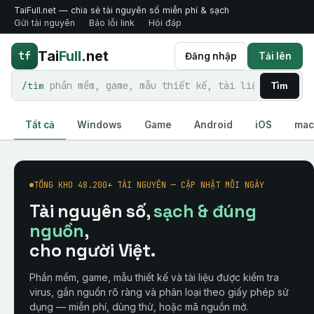
TaiFull.net — chia sẻ tài nguyên số miễn phí & sạch
Gửi tài nguyên
Báo lỗi link
Hỏi đáp
Tai
Full
.net
tf
Đăng nhập
Tải lên
/tìm
Tìm
Tất cả
Windows
Game
Android
iOS
ma
TỔNG KHO 48.200+ TÀI NGUYÊN — CẬP NHẬT MỖI NGÀY
Tài nguyên số,
sạch & đúng
nguồn
,
cho người Việt.
Phần mềm, game, mẫu thiết kế và tài liệu được kiểm tra
virus, gắn nguồn rõ ràng và phân loại theo giấy phép sử
dụng — miễn phí, dùng thử, hoặc mã nguồn mở.