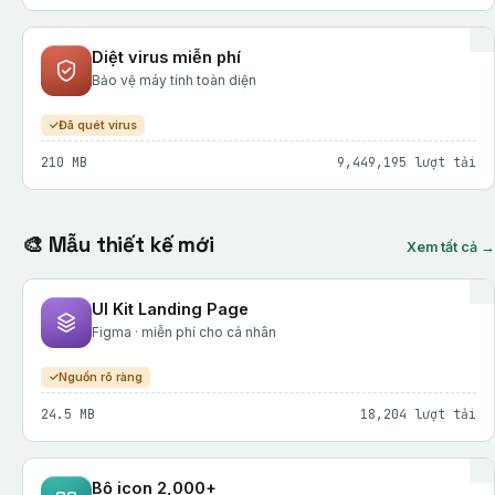
Diệt virus miễn phí
Bảo vệ máy tính toàn diện
Đã quét virus
210 MB
9,449,195 lượt tải
🎨 Mẫu thiết kế mới
Xem tất cả →
UI Kit Landing Page
Figma · miễn phí cho cá nhân
Nguồn rõ ràng
24.5 MB
18,204 lượt tải
Bộ icon 2,000+