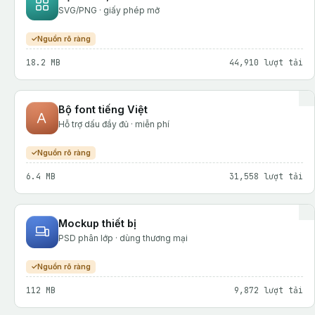
SVG/PNG · giấy phép mở
Nguồn rõ ràng
18.2 MB
44,910 lượt tải
Bộ font tiếng Việt
Hỗ trợ dấu đầy đủ · miễn phí
Nguồn rõ ràng
6.4 MB
31,558 lượt tải
Mockup thiết bị
PSD phân lớp · dùng thương mại
Nguồn rõ ràng
112 MB
9,872 lượt tải