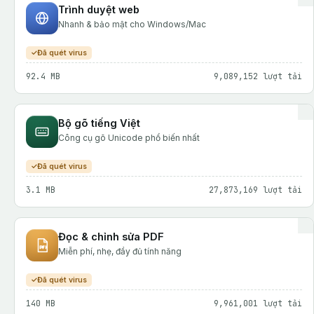
Trình duyệt web
Nhanh & bảo mật cho Windows/Mac
Đã quét virus
92.4 MB
9,089,152 lượt tải
Bộ gõ tiếng Việt
Công cụ gõ Unicode phổ biến nhất
Đã quét virus
3.1 MB
27,873,169 lượt tải
Đọc & chỉnh sửa PDF
Miễn phí, nhẹ, đầy đủ tính năng
Đã quét virus
140 MB
9,961,001 lượt tải