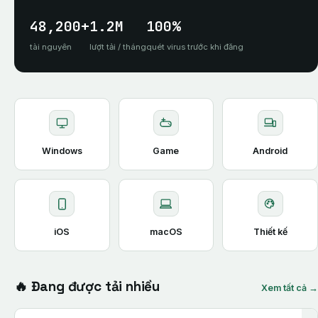
48,200+
1.2M
100%
tài nguyên
lượt tải / tháng
quét virus trước khi đăng
Windows
Game
Android
iOS
macOS
Thiết kế
🔥 Đang được tải nhiều
Xem tất cả →