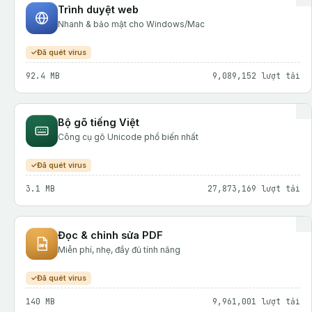
Trình duyệt web
Nhanh & bảo mật cho Windows/Mac
Đã quét virus
92.4 MB
9,089,152 lượt tải
Bộ gõ tiếng Việt
Công cụ gõ Unicode phổ biến nhất
Đã quét virus
3.1 MB
27,873,169 lượt tải
Đọc & chỉnh sửa PDF
Miễn phí, nhẹ, đầy đủ tính năng
Đã quét virus
140 MB
9,961,001 lượt tải