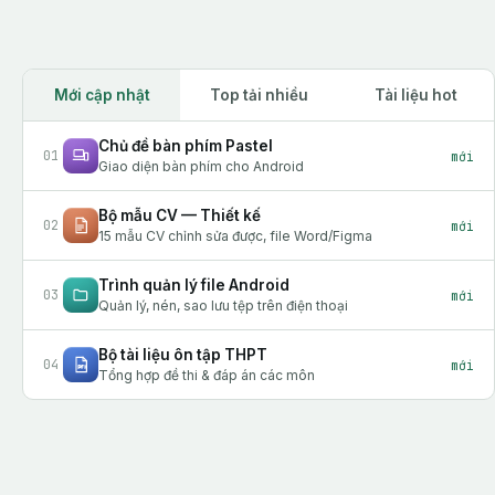
Mới cập nhật
Top tải nhiều
Tài liệu hot
Chủ đề bàn phím Pastel
01
mới
Giao diện bàn phím cho Android
Bộ mẫu CV — Thiết kế
02
mới
15 mẫu CV chỉnh sửa được, file Word/Figma
Trình quản lý file Android
03
mới
Quản lý, nén, sao lưu tệp trên điện thoại
Bộ tài liệu ôn tập THPT
04
mới
Tổng hợp đề thi & đáp án các môn