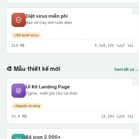
Diệt virus miễn phí
Bảo vệ máy tính toàn diện
Đã quét virus
210 MB
9,449,195 lượt tải
🎨 Mẫu thiết kế mới
Xem tất cả →
UI Kit Landing Page
Figma · miễn phí cho cá nhân
Nguồn rõ ràng
24.5 MB
18,204 lượt tải
Bộ icon 2,000+