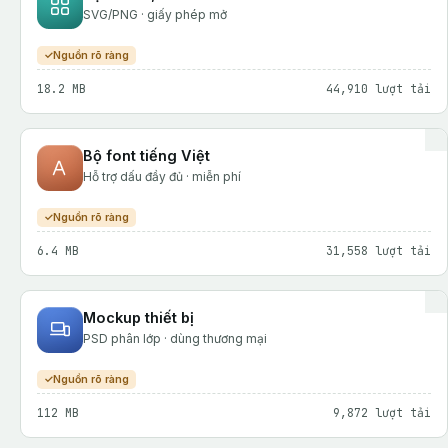
SVG/PNG · giấy phép mở
Nguồn rõ ràng
18.2 MB
44,910 lượt tải
Bộ font tiếng Việt
Hỗ trợ dấu đầy đủ · miễn phí
Nguồn rõ ràng
6.4 MB
31,558 lượt tải
Mockup thiết bị
PSD phân lớp · dùng thương mại
Nguồn rõ ràng
112 MB
9,872 lượt tải