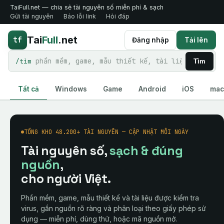
TaiFull.net — chia sẻ tài nguyên số miễn phí & sạch
Gửi tài nguyên
Báo lỗi link
Hỏi đáp
Tai
Full
.net
tf
Đăng nhập
Tải lên
/tìm
Tìm
Tất cả
Windows
Game
Android
iOS
ma
TỔNG KHO 48.200+ TÀI NGUYÊN — CẬP NHẬT MỖI NGÀY
Tài nguyên số,
sạch & đúng
nguồn
,
cho người Việt.
Phần mềm, game, mẫu thiết kế và tài liệu được kiểm tra
virus, gắn nguồn rõ ràng và phân loại theo giấy phép sử
dụng — miễn phí, dùng thử, hoặc mã nguồn mở.