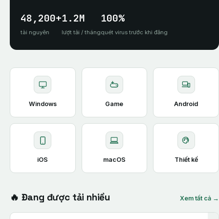
48,200+
1.2M
100%
tài nguyên
lượt tải / tháng
quét virus trước khi đăng
Windows
Game
Android
iOS
macOS
Thiết kế
🔥 Đang được tải nhiều
Xem tất cả →